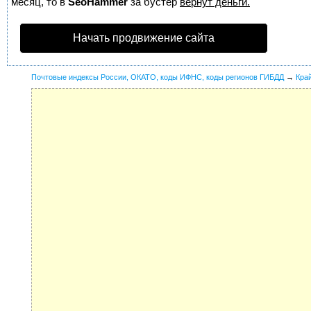
месяц, то в
SeoHammer
за бустер
вернут деньги.
Начать продвижение сайта
Почтовые индексы России, ОКАТО, коды ИФНС, коды регионов ГИБДД
→
Кра