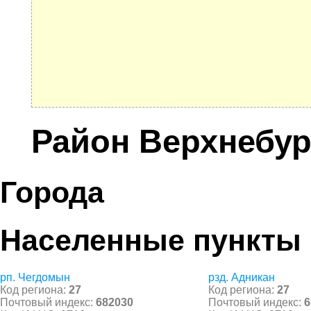
Район Верхнебу
Города
Населенные пункты
рп. Чегдомын
рзд. Адникан
Код региона:
27
Код региона:
27
Почтовый индекс:
682030
Почтовый индекс:
6