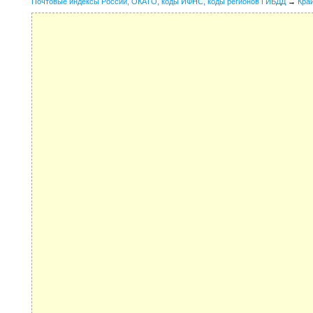
Почтовые индексы России, ОКАТО, коды ИФНС, коды регионов ГИБДД
→
Кра