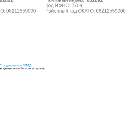
82892
Почтовый индекс:
682892
Код ИФНС: 2709
О: 08212559000
Районный код ОКАТО: 08212559000
С, коды регионов ГИБДД
 данные могут быть не актуальны...