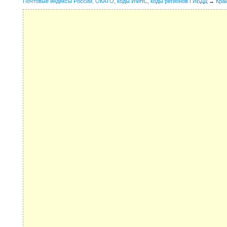
Почтовые индексы России, ОКАТО, коды ИФНС, коды регионов ГИБДД
→
Кра