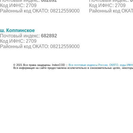
Почтовый индекс:
682892
Почтовый индекс:
6
Код ИФНС: 2709
Код ИФНС: 2709
Районный код ОКАТО: 08212559000
Районный код ОКАТ
ш. Коппинское
Почтовый индекс:
682892
Код ИФНС: 2709
Районный код ОКАТО: 08212559000
© 2021 Все права защищены. IndexCOD ::
Все почтовые индексы России, ОКАТО, коды ИФН
Вся информация на сайте предоставлена исключительно в ознокомительных целях, некоторые