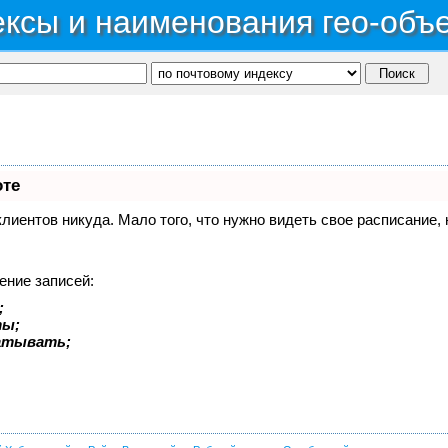
ксы и наименования гео-объ
оте
 клиентов никуда. Мало того, что нужно видеть свое расписание
ение записей:
;
ты;
батывать;