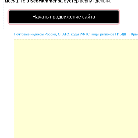
месяц, то в
SeoHammer
за бустер
вернут деньги.
Начать продвижение сайта
Почтовые индексы России, ОКАТО, коды ИФНС, коды регионов ГИБДД
→
Кра