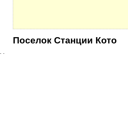
Поселок Станции Кото
Улицы
© 2021 Все права защищены. IndexCOD ::
Все почтовые индексы России, ОКАТО, коды ИФН
Вся информация на сайте предоставлена исключительно в ознокомительных целях, некоторые