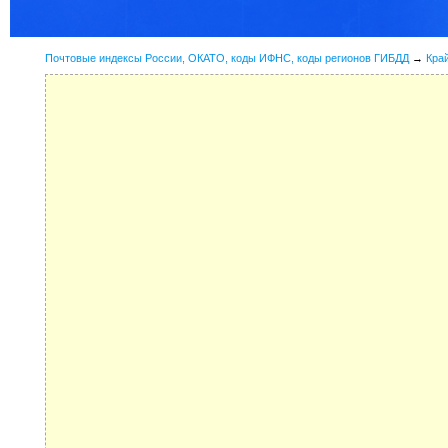
Почтовые индексы России, ОКАТО, коды ИФНС, коды регионов ГИБДД
→
Кра