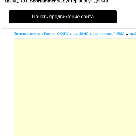
месяц, то в
SeoHammer
за бустер
вернут деньги.
Начать продвижение сайта
Почтовые индексы России, ОКАТО, коды ИФНС, коды регионов ГИБДД
→
Кра