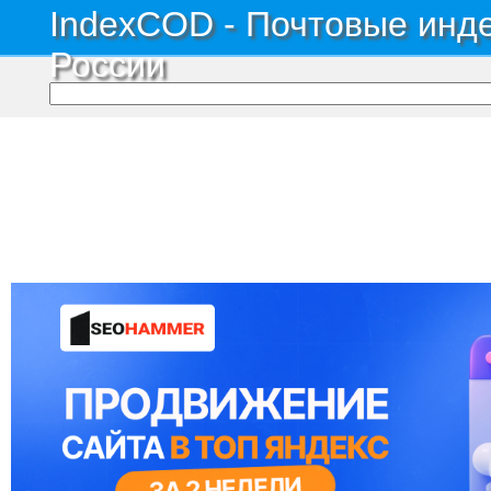
IndexCOD - Почтовые инде
России