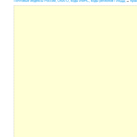
Почтовые индексы России, ОКАТО, коды ИФНС, коды регионов ГИБДД
→
Кра