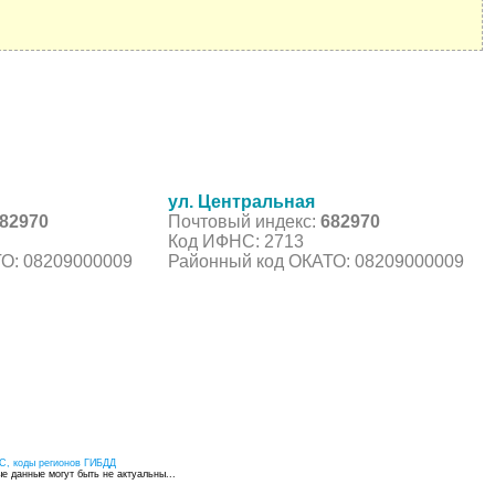
ул. Центральная
82970
Почтовый индекс:
682970
Код ИФНС: 2713
О: 08209000009
Районный код ОКАТО: 08209000009
С, коды регионов ГИБДД
 данные могут быть не актуальны...