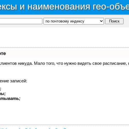
ксы и наименования гео-объ
оте
 клиентов никуда. Мало того, что нужно видеть свое расписание
ение записей:
;
ты;
батывать;