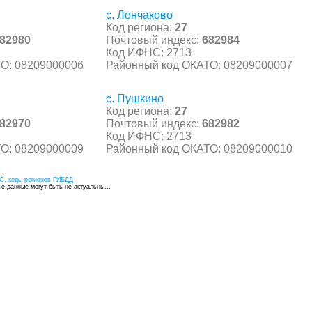
с. Лончаково
Код региона:
27
82980
Почтовый индекс:
682984
Код ИФНС: 2713
О: 08209000006
Районный код ОКАТО: 08209000007
с. Пушкино
Код региона:
27
82970
Почтовый индекс:
682982
Код ИФНС: 2713
О: 08209000009
Районный код ОКАТО: 08209000010
С, коды регионов ГИБДД
 данные могут быть не актуальны...