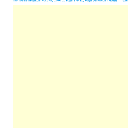
Почтовые индексы России, ОКАТО, коды ИФНС, коды регионов ГИБДД
→
Кра