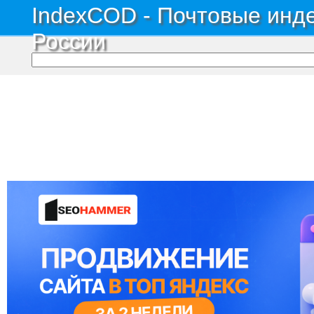
IndexCOD - Почтовые инде
России