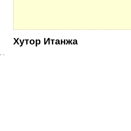
Хутор Итанжа
Улицы
© 2021 Все права защищены. IndexCOD ::
Все почтовые индексы России, ОКАТО, коды ИФН
Вся информация на сайте предоставлена исключительно в ознокомительных целях, некоторые