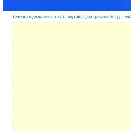
Почтовые индексы России, ОКАТО, коды ИФНС, коды регионов ГИБДД
→
Кра