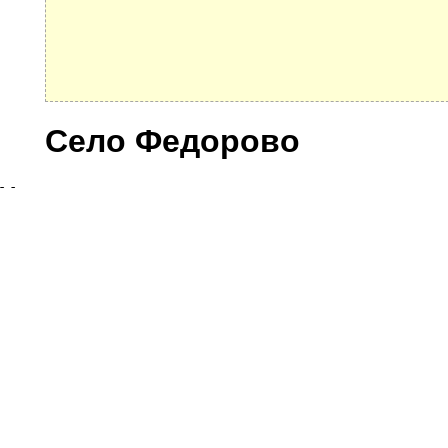
Село Федорово
Улицы
© 2021 Все права защищены. IndexCOD ::
Все почтовые индексы России, ОКАТО, коды ИФН
Вся информация на сайте предоставлена исключительно в ознокомительных целях, некоторые