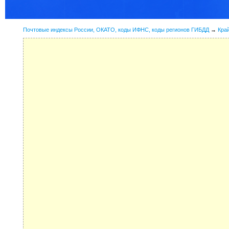
Почтовые индексы России, ОКАТО, коды ИФНС, коды регионов ГИБДД
→
Кра