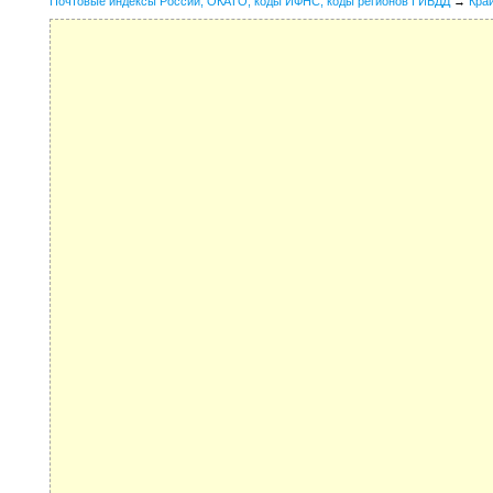
Почтовые индексы России, ОКАТО, коды ИФНС, коды регионов ГИБДД
→
Кра