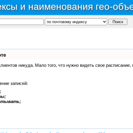
ксы и наименования гео-объ
оте
 клиентов никуда. Мало того, что нужно видеть свое расписание
ение записей:
;
ты;
батывать;