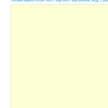
Почтовые индексы России, ОКАТО, коды ИФНС, коды регионов ГИБДД
→
Кра