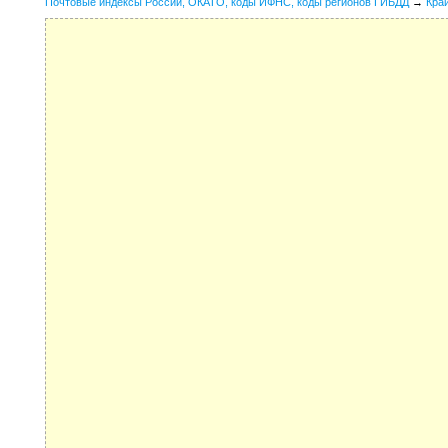
Почтовые индексы России, ОКАТО, коды ИФНС, коды регионов ГИБДД
→
Кра