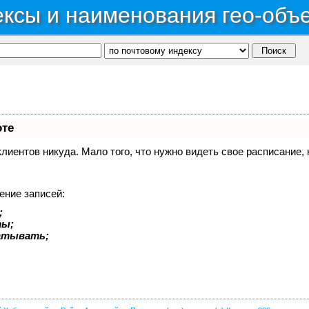
ксы и наименования гео-объ
оте
 клиентов никуда. Мало того, что нужно видеть свое расписание
ение записей:
;
ты;
батывать;