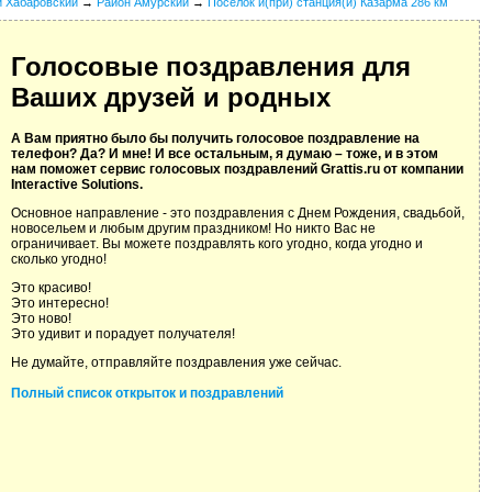
й Хабаровский
→
Район Амурский
→
Поселок и(при) станция(и) Казарма 286 км
Голосовые поздравления для
Ваших друзей и родных
А Вам приятно было бы получить голосовое поздравление на
телефон? Да? И мне! И все остальным, я думаю – тоже, и в этом
нам поможет сервис голосовых поздравлений Grattis.ru от компании
Interactive Solutions.
Основное направление - это поздравления с Днем Рождения, свадьбой,
новосельем и любым другим праздником! Но никто Вас не
ограничивает. Вы можете поздравлять кого угодно, когда угодно и
сколько угодно!
Это красиво!
Это интересно!
Это ново!
Это удивит и порадует получателя!
Не думайте, отправляйте поздравления уже сейчас.
Полный список открыток и поздравлений