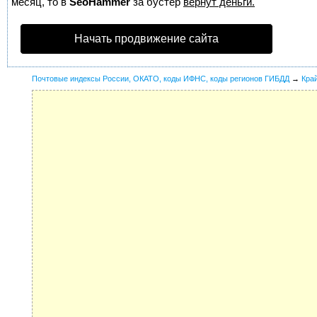
месяц, то в
SeoHammer
за бустер
вернут деньги.
Начать продвижение сайта
Почтовые индексы России, ОКАТО, коды ИФНС, коды регионов ГИБДД
→
Кра