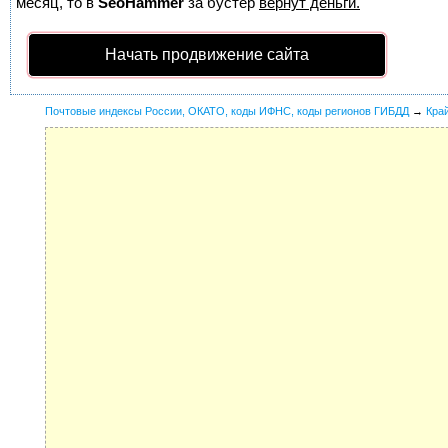
месяц, то в
SeoHammer
за бустер
вернут деньги.
Начать продвижение сайта
Почтовые индексы России, ОКАТО, коды ИФНС, коды регионов ГИБДД
→
Кра