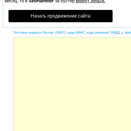
месяц, то в
SeoHammer
за бустер
вернут деньги.
Начать продвижение сайта
Почтовые индексы России, ОКАТО, коды ИФНС, коды регионов ГИБДД
→
Кра