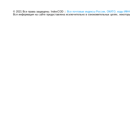
© 2021 Все права защищены. IndexCOD ::
Все почтовые индексы России, ОКАТО, коды ИФН
Вся информация на сайте предоставлена исключительно в ознокомительных целях, некоторые