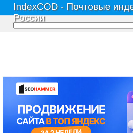
IndexCOD - Почтовые инде
России