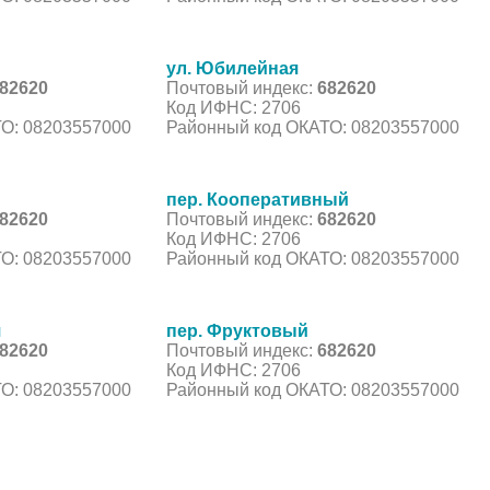
ул. Юбилейная
82620
Почтовый индекс:
682620
Код ИФНС: 2706
О: 08203557000
Районный код ОКАТО: 08203557000
пер. Кооперативный
82620
Почтовый индекс:
682620
Код ИФНС: 2706
О: 08203557000
Районный код ОКАТО: 08203557000
я
пер. Фруктовый
82620
Почтовый индекс:
682620
Код ИФНС: 2706
О: 08203557000
Районный код ОКАТО: 08203557000
С, коды регионов ГИБДД
 данные могут быть не актуальны...