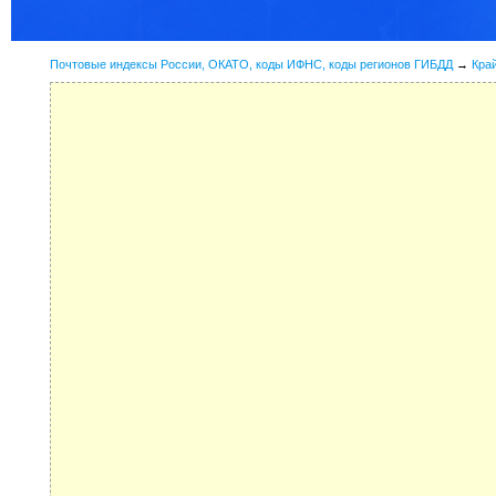
Почтовые индексы России, ОКАТО, коды ИФНС, коды регионов ГИБДД
→
Кра