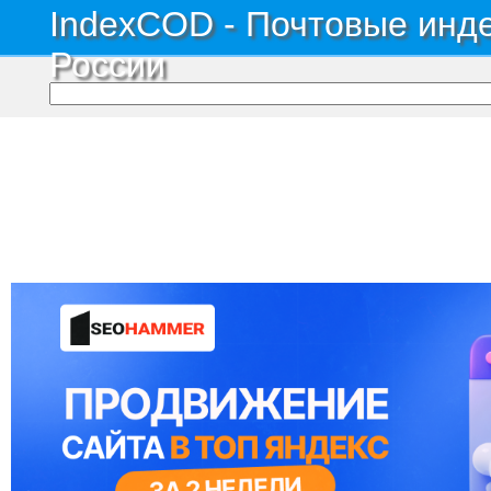
IndexCOD - Почтовые инде
России