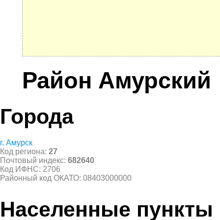
Район Амурский
Города
г. Амурск
Код региона:
27
Почтовый индекс:
682640
Код ИФНС: 2706
Районный код ОКАТО: 08403000000
Населенные пункты