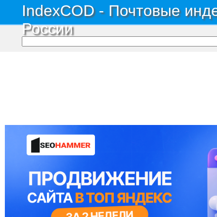
IndexCOD - Почтовые инде
России