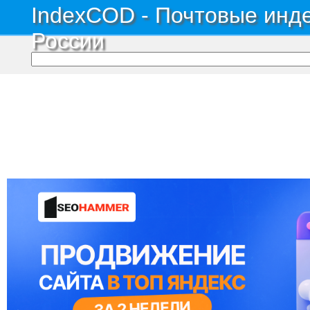
IndexCOD - Почтовые инде
России