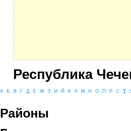
Республика Чече
А
Б
В
Г
Д
Е
Ж
З
И
Й
К
Л
М
Н
О
П
Р
С
Т
Районы