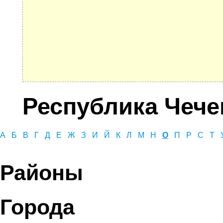
Республика Чече
А
Б
В
Г
Д
Е
Ж
З
И
Й
К
Л
М
Н
О
П
Р
С
Т
Районы
Города