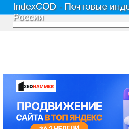
IndexCOD - Почтовые инде
России