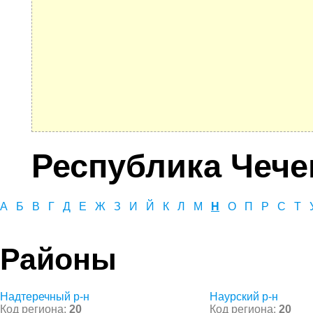
Республика Чече
А
Б
В
Г
Д
Е
Ж
З
И
Й
К
Л
М
Н
О
П
Р
С
Т
Районы
Надтеречный р-н
Наурский р-н
Код региона:
20
Код региона:
20