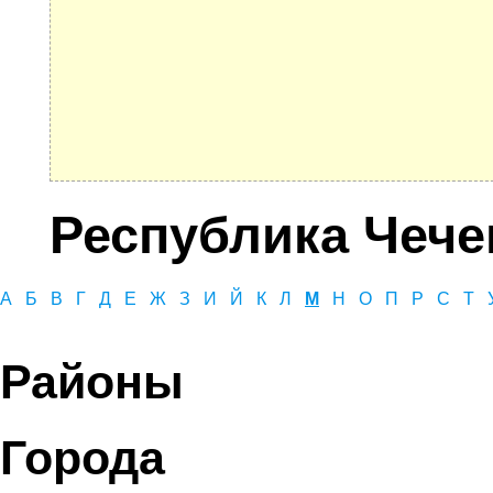
Республика Чече
А
Б
В
Г
Д
Е
Ж
З
И
Й
К
Л
М
Н
О
П
Р
С
Т
Районы
Города