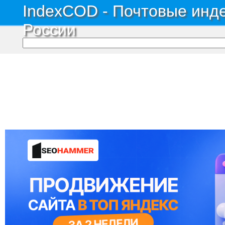
IndexCOD - Почтовые инде
России