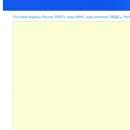
Почтовые индексы России, ОКАТО, коды ИФНС, коды регионов ГИБДД
→
Рес