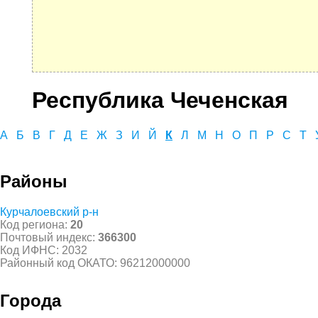
Республика Чеченская
А
Б
В
Г
Д
Е
Ж
З
И
Й
К
Л
М
Н
О
П
Р
С
Т
Районы
Курчалоевский р-н
Код региона:
20
Почтовый индекс:
366300
Код ИФНС: 2032
Районный код ОКАТО: 96212000000
Города