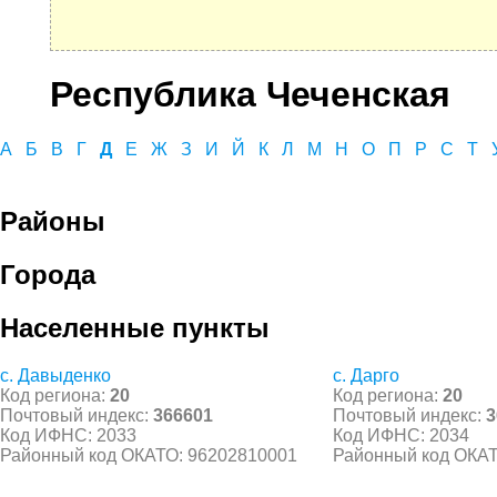
Республика Чеченская
А
Б
В
Г
Д
Е
Ж
З
И
Й
К
Л
М
Н
О
П
Р
С
Т
Районы
Города
Населенные пункты
с. Давыденко
с. Дарго
Код региона:
20
Код региона:
20
Почтовый индекс:
366601
Почтовый индекс:
3
Код ИФНС: 2033
Код ИФНС: 2034
Районный код ОКАТО: 96202810001
Районный код ОКАТ