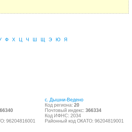
У
Ф
Х
Ц
Ч
Ш
Щ
Э
Ю
Я
с. Дышни-Ведено
Код региона:
20
66340
Почтовый индекс:
366334
Код ИФНС: 2034
О: 96204816001
Районный код ОКАТО: 96204819001