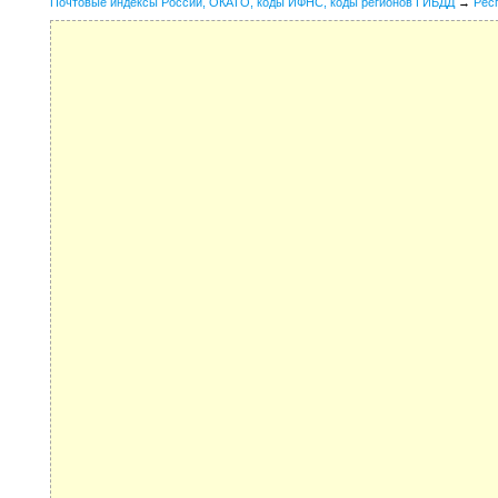
Почтовые индексы России, ОКАТО, коды ИФНС, коды регионов ГИБДД
→
Рес