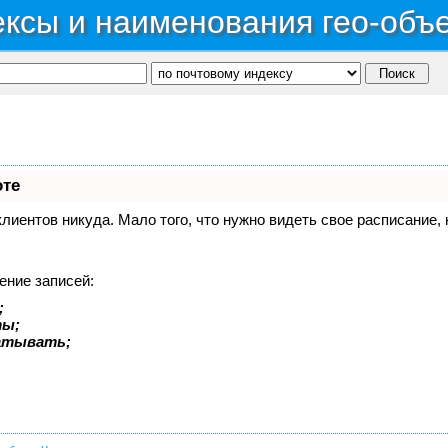
ксы и наименования гео-объ
оте
 клиентов никуда. Мало того, что нужно видеть свое расписание
ение записей:
;
ты;
батывать;