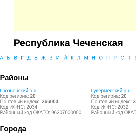
Республика Чеченская
А
Б
В
Г
Д
Е
Ж
З
И
Й
К
Л
М
Н
О
П
Р
С
Т
Районы
Грозненский р-н
Гудермесский р-н
Код региона:
20
Код региона:
20
Почтовый индекс:
366000
Почтовый индекс:
3
Код ИФНС: 2034
Код ИФНС: 2032
Районный код ОКАТО: 96207000000
Районный код ОКАТ
Города