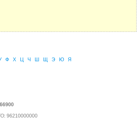
У
Ф
Х
Ц
Ч
Ш
Щ
Э
Ю
Я
66900
О: 96210000000