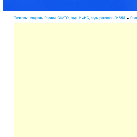
Почтовые индексы России, ОКАТО, коды ИФНС, коды регионов ГИБДД
→
Рес