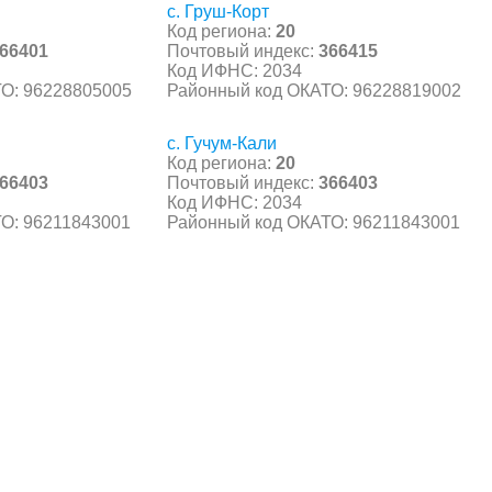
с. Груш-Корт
Код региона:
20
66401
Почтовый индекс:
366415
Код ИФНС: 2034
О: 96228805005
Районный код ОКАТО: 96228819002
с. Гучум-Кали
Код региона:
20
66403
Почтовый индекс:
366403
Код ИФНС: 2034
О: 96211843001
Районный код ОКАТО: 96211843001
С, коды регионов ГИБДД
 данные могут быть не актуальны...