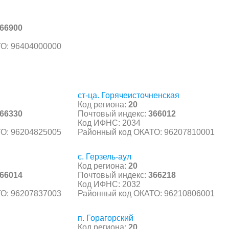
66900
О: 96404000000
ст-ца. Горячеисточненская
Код региона:
20
66330
Почтовый индекс:
366012
Код ИФНС: 2034
О: 96204825005
Районный код ОКАТО: 96207810001
с. Герзель-аул
Код региона:
20
66014
Почтовый индекс:
366218
Код ИФНС: 2032
О: 96207837003
Районный код ОКАТО: 96210806001
п. Горагорский
Код региона:
20