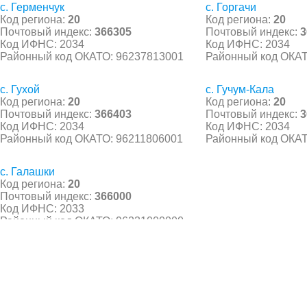
с. Герменчук
с. Горгачи
Код региона:
20
Код региона:
20
Почтовый индекс:
366305
Почтовый индекс:
3
Код ИФНС: 2034
Код ИФНС: 2034
Районный код ОКАТО: 96237813001
Районный код ОКАТ
с. Гухой
с. Гучум-Кала
Код региона:
20
Код региона:
20
Почтовый индекс:
366403
Почтовый индекс:
3
Код ИФНС: 2034
Код ИФНС: 2034
Районный код ОКАТО: 96211806001
Районный код ОКАТ
с. Галашки
Код региона:
20
Почтовый индекс:
366000
Код ИФНС: 2033
Районный код ОКАТО: 96231000000
© 2021 Все права защищены. IndexCOD ::
Все почтовые индексы России, ОКАТО, коды ИФН
Вся информация на сайте предоставлена исключительно в ознокомительных целях, некоторые