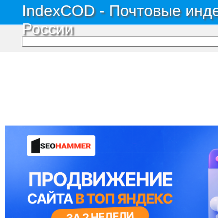
IndexCOD - Почтовые инде
России