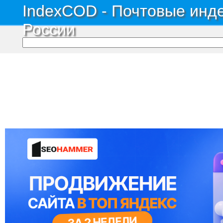
IndexCOD - Почтовые инде
России