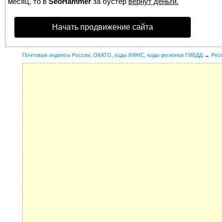
месяц, то в
SeoHammer
за бустер
вернут деньги.
Начать продвижение сайта
Почтовые индексы России, ОКАТО, коды ИФНС, коды регионов ГИБДД
→
Рес