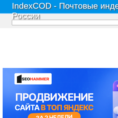
IndexCOD - Почтовые инде
России