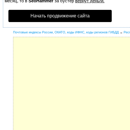
месяц, то в
SeoHammer
за бустер
вернут деньги.
Начать продвижение сайта
Почтовые индексы России, ОКАТО, коды ИФНС, коды регионов ГИБДД
→
Рес