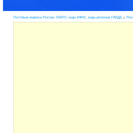
Почтовые индексы России, ОКАТО, коды ИФНС, коды регионов ГИБДД
→
Рес