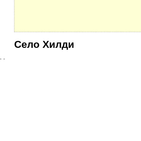
Село Хилди
Улицы
© 2021 Все права защищены. IndexCOD ::
Все почтовые индексы России, ОКАТО, коды ИФН
Вся информация на сайте предоставлена исключительно в ознокомительных целях, некоторые