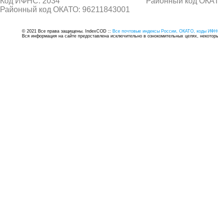
Код ИФНС: 2034
Районный код ОКАТ
Районный код ОКАТО: 96211843001
© 2021 Все права защищены. IndexCOD ::
Все почтовые индексы России, ОКАТО, коды ИФН
Вся информация на сайте предоставлена исключительно в ознокомительных целях, некоторые