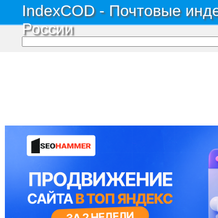
IndexCOD - Почтовые инде
России