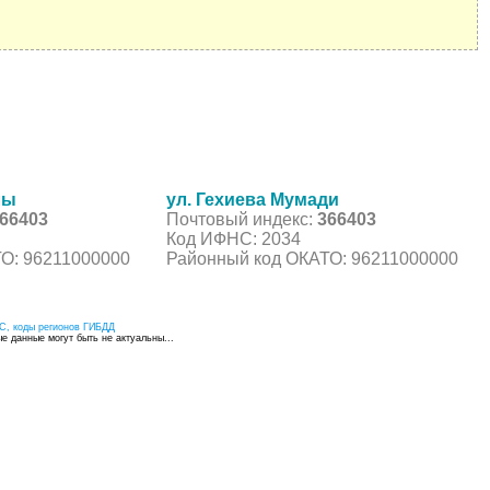
лы
ул. Гехиева Мумади
66403
Почтовый индекс:
366403
Код ИФНС: 2034
О: 96211000000
Районный код ОКАТО: 96211000000
С, коды регионов ГИБДД
 данные могут быть не актуальны...