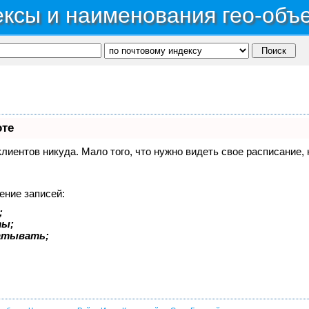
ксы и наименования гео-объ
оте
 клиентов никуда. Мало того, что нужно видеть свое расписание
ение записей:
;
ты;
батывать;