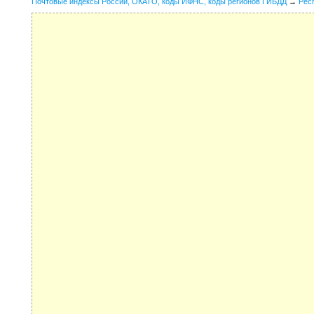
Почтовые индексы России, ОКАТО, коды ИФНС, коды регионов ГИБДД
→
Рес