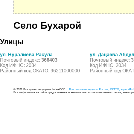
Село Бухарой
Улицы
ул. Нуралиева Расула
ул. Дацаева Абду
Почтовый индекс:
366403
Почтовый индекс:
3
Код ИФНС: 2034
Код ИФНС: 2034
Районный код ОКАТО: 96211000000
Районный код ОКАТ
© 2021 Все права защищены. IndexCOD ::
Все почтовые индексы России, ОКАТО, коды ИФН
Вся информация на сайте предоставлена исключительно в ознокомительных целях, некоторые