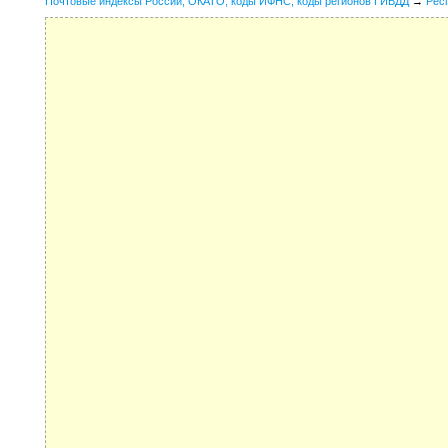
Почтовые индексы России, ОКАТО, коды ИФНС, коды регионов ГИБДД
→
Рес