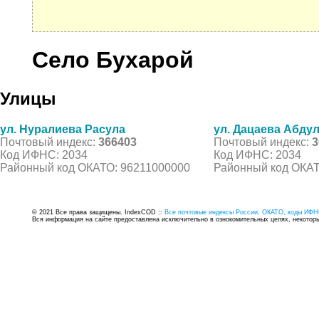
Село Бухарой
Улицы
ул. Нуралиева Расула
ул. Дацаева Абду
Почтовый индекс:
366403
Почтовый индекс:
3
Код ИФНС: 2034
Код ИФНС: 2034
Районный код ОКАТО: 96211000000
Районный код ОКАТ
© 2021 Все права защищены. IndexCOD ::
Все почтовые индексы России, ОКАТО, коды ИФН
Вся информация на сайте предоставлена исключительно в ознокомительных целях, некоторые