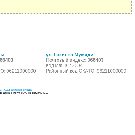
лы
ул. Гехиева Мумади
66403
Почтовый индекс:
366403
Код ИФНС: 2034
О: 96211000000
Районный код ОКАТО: 96211000000
С, коды регионов ГИБДД
 данные могут быть не актуальны...