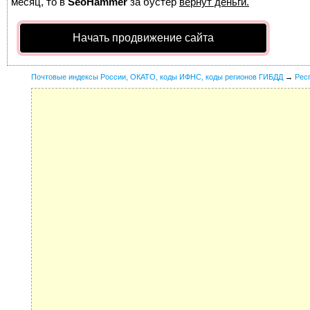
месяц, то в
SeoHammer
за бустер
вернут деньги.
Начать продвижение сайта
Почтовые индексы России, ОКАТО, коды ИФНС, коды регионов ГИБДД
→
Рес