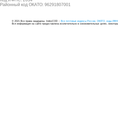
Районный код ОКАТО: 96291807001
© 2021 Все права защищены. IndexCOD ::
Все почтовые индексы России, ОКАТО, коды ИФН
Вся информация на сайте предоставлена исключительно в ознокомительных целях, некоторые