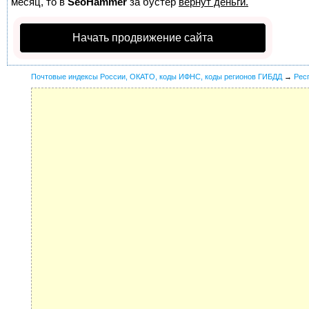
месяц, то в
SeoHammer
за бустер
вернут деньги.
Начать продвижение сайта
Почтовые индексы России, ОКАТО, коды ИФНС, коды регионов ГИБДД
→
Рес