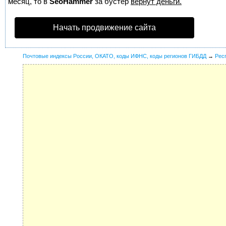
месяц, то в
SeoHammer
за бустер
вернут деньги.
Начать продвижение сайта
Почтовые индексы России, ОКАТО, коды ИФНС, коды регионов ГИБДД
→
Рес