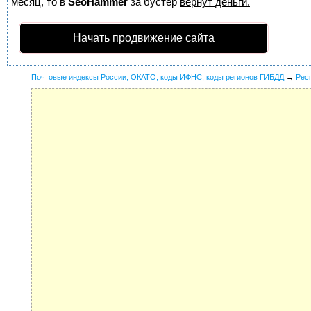
месяц, то в
SeoHammer
за бустер
вернут деньги.
Начать продвижение сайта
Почтовые индексы России, ОКАТО, коды ИФНС, коды регионов ГИБДД
→
Рес