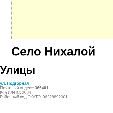
Село Нихалой
Улицы
ул. Подгорная
Почтовый индекс:
366401
Код ИФНС: 2034
Районный код ОКАТО: 96228892001