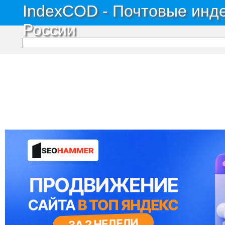
IndexCOD - Почтовые инде
России