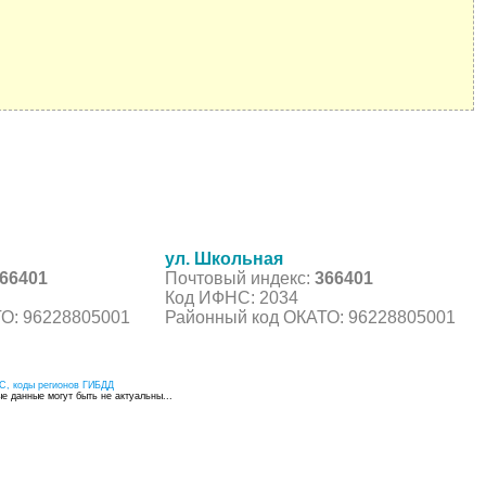
ул. Школьная
66401
Почтовый индекс:
366401
Код ИФНС: 2034
О: 96228805001
Районный код ОКАТО: 96228805001
С, коды регионов ГИБДД
 данные могут быть не актуальны...