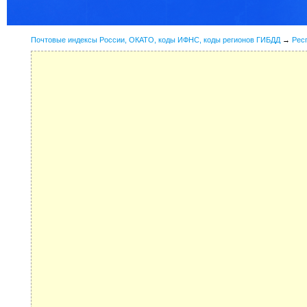
Почтовые индексы России, ОКАТО, коды ИФНС, коды регионов ГИБДД
→
Рес