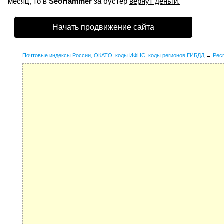
месяц, то в
SeoHammer
за бустер
вернут деньги.
Начать продвижение сайта
Почтовые индексы России, ОКАТО, коды ИФНС, коды регионов ГИБДД
→
Рес