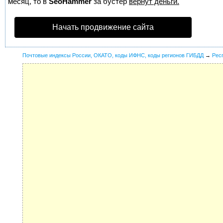
месяц, то в
SeoHammer
за бустер
вернут деньги.
Начать продвижение сайта
Почтовые индексы России, ОКАТО, коды ИФНС, коды регионов ГИБДД
→
Рес