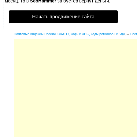
месяц, то в
SeoHammer
за бустер
вернут деньги.
Начать продвижение сайта
Почтовые индексы России, ОКАТО, коды ИФНС, коды регионов ГИБДД
→
Рес