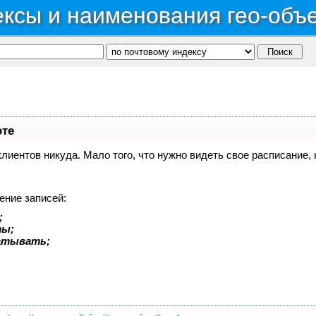
ксы и наименования гео-объ
оте
 клиентов никуда. Мало того, что нужно видеть свое расписание
ение записей:
;
ты;
батывать;