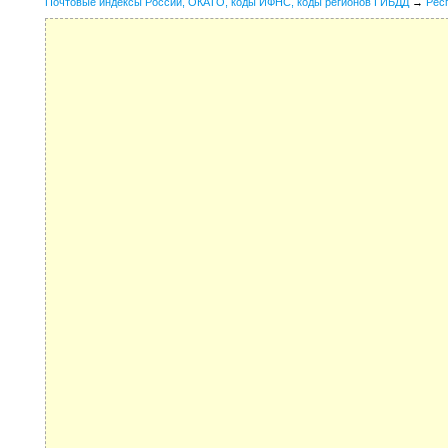
Почтовые индексы России, ОКАТО, коды ИФНС, коды регионов ГИБДД
→
Рес