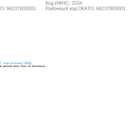
Код ИФНС: 2034
О: 96237803001
Районный код ОКАТО: 96237803001
С, коды регионов ГИБДД
 данные могут быть не актуальны...